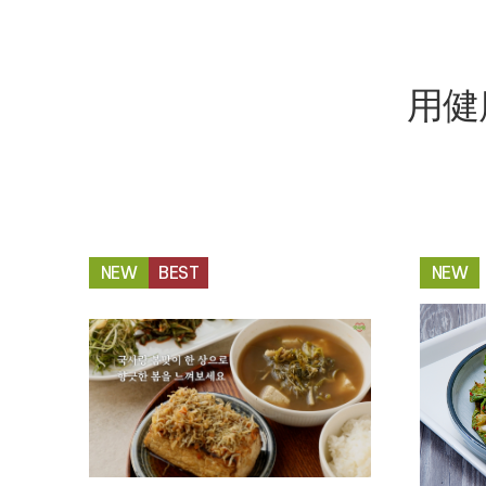
用健
NEW
BEST
NEW