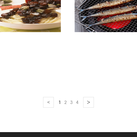
>
<
1
2
3
4